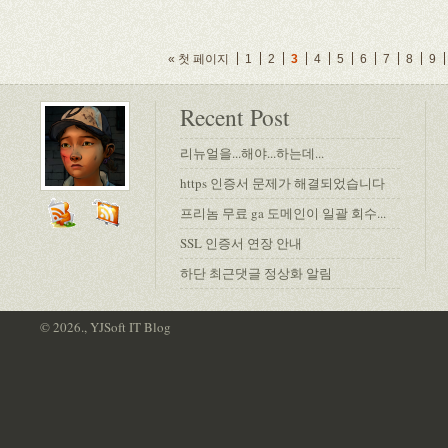
« 첫 페이지
1
2
3
4
5
6
7
8
9
Recent Post
리뉴얼을...해야...하는데...
https 인증서 문제가 해결되었습니다
프리놈 무료 ga 도메인이 일괄 회수...
SSL 인증서 연장 안내
하단 최근댓글 정상화 알림
© 2026., YJSoft IT Blog