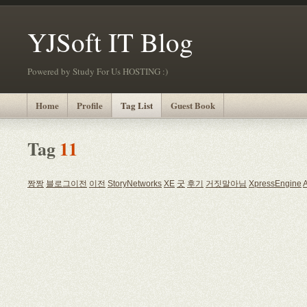
YJSoft IT Blog
Powered by Study For Us HOSTING :)
Home
Profile
Tag List
Guest Book
Tag
11
짱짱
블로그이전
이전
StoryNetworks
XE
굿
후기
거짓말아님
XpressEngine