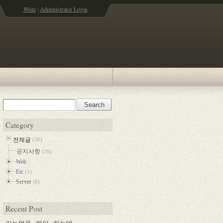
Write
|
Administrator Login
Category
전체글
(36)
공지사항
(29)
Web
Etc
(1)
Server
(6)
Recent Post